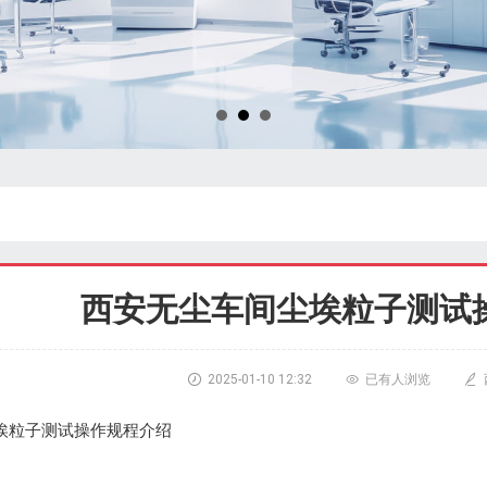
西安无尘车间尘埃粒子测试

2025-01-10 12:32

已有
人浏览

埃粒子测试操作规程介绍