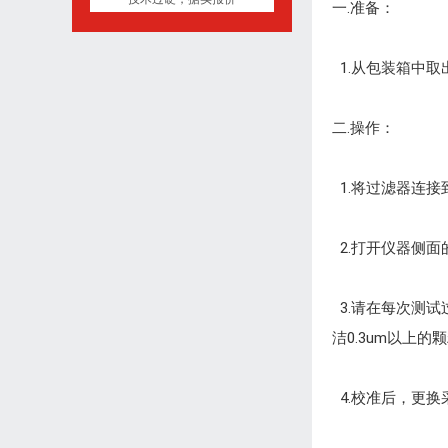
一.准备：
1.从包装箱中
二.操作：
1.将过滤器连接
2.打开仪器侧面
3.请在每次测试
洁0.3um以上的
4.校准后，更换采