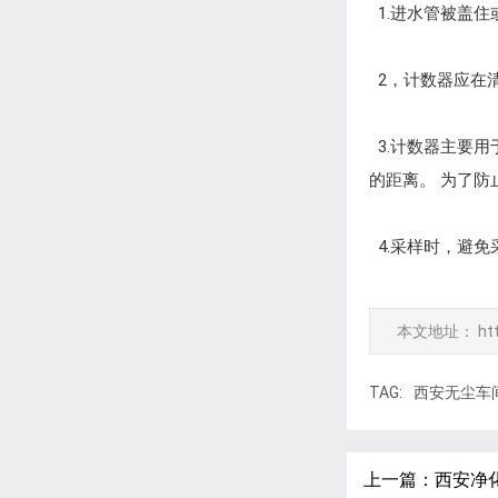
1.进水管被盖住
2，计数器应在
3.计数器主要
的距离。 为了
4.采样时，避
本文地址：
ht
TAG:
西安无尘车
上一篇：
西安净