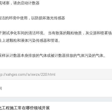
或堵塞，请勿启动计数器
清洁的环境中使用，以防损坏激光传感器
用于测试净化车间的清洁环境。 当有散落的颗粒物质，灰尘源和喷雾
防止上述颗粒和液体污染传感器和管道。
免采样从计数器本身排放的气体或被计数器排放的气体污染的气体。
tp://xahgxs.com//a/xwzx/220.html
间
化工程施工常在哪些领域开展