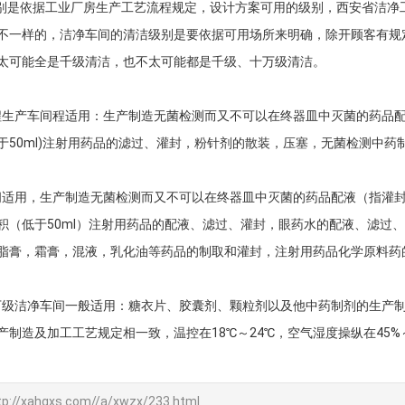
是依据工业厂房生产工艺流程规定，设计方案可用的级别，西安省洁净
不一样的，洁净车间的清洁级别是要依据可用场所来明确，除开顾客有规
太可能全是千级清洁，也不太可能都是千级、十万级清洁。
生产车间程适用：生产制造无菌检测而又不可以在终器皿中灭菌的药品配
于50ml)注射用药品的滤过、灌封，粉针剂的散装，压塞，无菌检测中
适用，生产制造无菌检测而又不可以在终器皿中灭菌的药品配液（指灌封
积（低于50ml）注射用药品的配液、滤过、灌封，眼药水的配液、滤过
脂膏，霜膏，混液，乳化油等药品的制取和灌封，注射用药品化学原料药
级洁净车间一般适用：糖衣片、胶囊剂、颗粒剂以及他中药制剂的生产制
制造及加工工艺规定相一致，温控在18℃～24℃，空气湿度操纵在45%
tp://xahgxs.com//a/xwzx/233.html