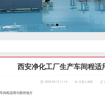
西安净化工厂生产车间程适

2025-03-13 11:14

已有
人浏览

车间程适用与那些地方